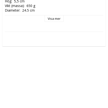
Hög:  5,5 cm

Vikt (massa):  650 g

Diameter:  24,5 cm  

Material:  fajans

Visa mer
Volym:   

Tillverkningsår:  1950-tal

Stämpel/Signatur:  Arabia 1   

Kvalité: Mycket bra skick  

Färg:  
