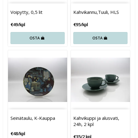
Voipytty, 0,5 lit
Kahvikannu,Tuuli, HLS
€49/kpl
€95/kpl
OSTA
OSTA
Seinätaulu, K-Kauppa
Kahvikuppi ja alusvati,
24h, 2 kpl
€48/kpl
€35/2 kpl