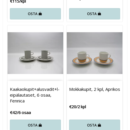
€115/kpl
OSTA
OSTA
K­a­a­k­a­o­k­u­p­i­t­+­a­l­u­s­v­a­d­i­t­+­l­
Mokkakupit, 2 kpl, Aprikos
e­i­p­ä­l­a­u­t­a­s­e­t­, 6 osaa,
Fennica
€20/2 kpl
€42/6 osaa
OSTA
OSTA