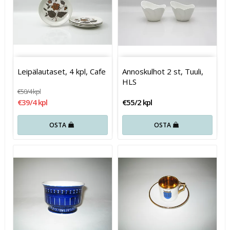
Leipälautaset, 4 kpl, Cafe
Annoskulhot 2 st, Tuuli,
HLS
€50/4 kpl
€39/4 kpl
€55/2 kpl
OSTA
OSTA