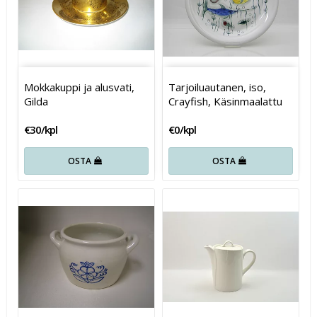
Mokkakuppi ja alusvati,
Tarjoiluautanen, iso,
Gilda
Crayfish, Käsinmaalattu
€30/kpl
€0/kpl
OSTA
OSTA