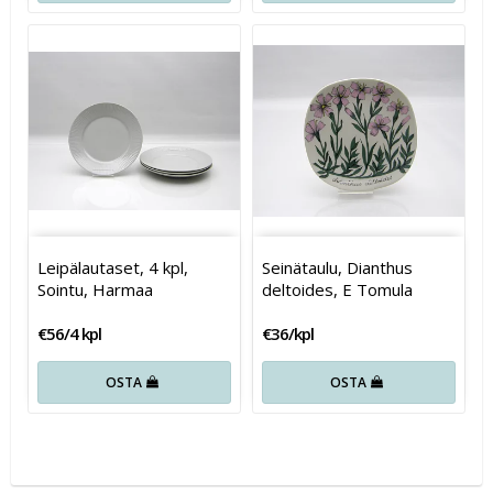
Leipälautaset, 4 kpl,
Seinätaulu, Dianthus
Sointu, Harmaa
deltoides, E Tomula
€56/4 kpl
€36/kpl
OSTA
OSTA