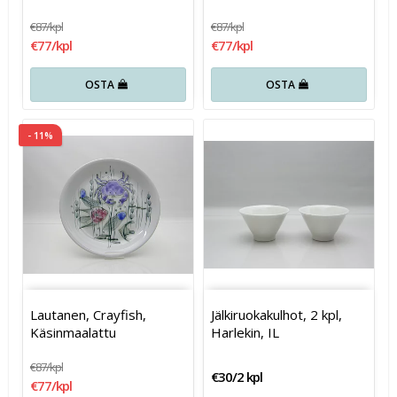
€87/kpl
€87/kpl
€77/kpl
€77/kpl
OSTA
OSTA
- 11%
Lautanen, Crayfish,
Jälkiruokakulhot, 2 kpl,
Käsinmaalattu
Harlekin, IL
€87/kpl
€30/2 kpl
€77/kpl