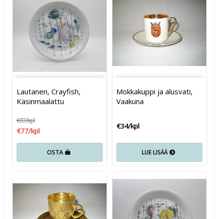
Lautanen, Crayfish,
Mokkakuppi ja alusvati,
Käsinmaalattu
Vaakuna
€87/kpl
€34/kpl
€77/kpl
OSTA
LUE LISÄÄ