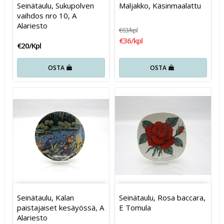
Seinätaulu, Sukupolven
Maljakko, Käsinmaalattu
vaihdos nro 10, A
Alariesto
€63/kpl
€36/kpl
€20/Kpl
OSTA
OSTA
Seinätaulu, Kalan
Seinätaulu, Rosa baccara,
paistajaiset kesäyössä, A
E Tomula
Alariesto