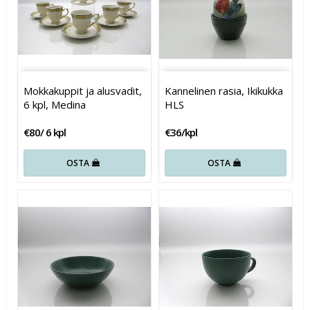
Mokkakuppit ja alusvadit,
Kannelinen rasia, Ikikukka
6 kpl, Medina
HLS
€80/ 6 kpl
€36/kpl
OSTA
OSTA