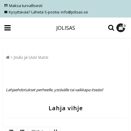
Maksa turvallisesti
Kysyttävää? Lähetä S-postia: info@jolisas.se
0
JOLISAS
Joulu ja Uusi Vuosi
Lahjaehdotukset perheelle, ystävälle tai vaikkapa itseäsi!
Lahja vihje