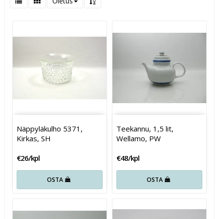
Oletus
Näppyläkulho 5371,
Teekannu, 1,5 lit,
Kirkas, SH
Wellamo, PW
€26/kpl
€48/kpl
OSTA
OSTA