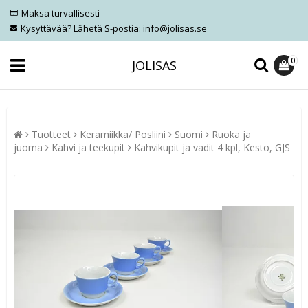
Maksa turvallisesti
Kysyttävää? Lähetä S-postia: info@jolisas.se
0
JOLISAS
Tuotteet
Keramiikka/ Posliini
Suomi
Ruoka ja
juoma
Kahvi ja teekupit
Kahvikupit ja vadit 4 kpl, Kesto, GJS