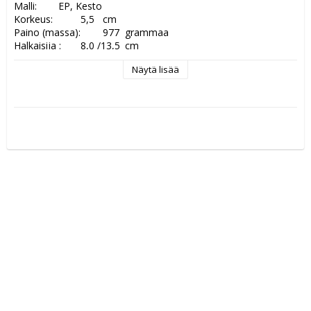
Malli: 	EP, Kesto	 

Korkeus:  	5,5	cm  

Paino (massa): 	977	grammaa 

Halkaisija :   	8,0 /13,5	cm  

Materiaali:  	kovafajanssi	

Näytä lisää
Tilavuus:	10,0	cl

Tuotantovuodet:	1953-1956/1957	

Stämpling / signatur: massaleima, Arabia -FHKj 	 	

Laatu: 	Uuden veroinen 	

Väri:	valkea sisus, sininen	

Lisätieto:   	pieniä mustia pisteitä pohjassa sisäpolella 